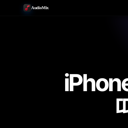
AudioMix
iPho