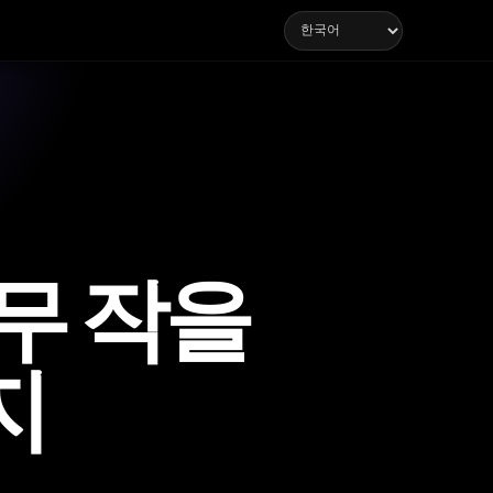
너무 작을
지