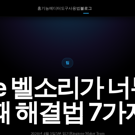
홈
기능
에디터
도구
사용법
블로그
팁
ne 벨소리가 
때 해결법 7가
Ringtone Maker Team
2026년 4월 3일
5분 읽기