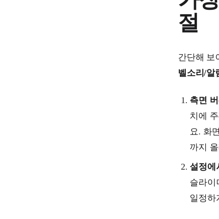
절
간단해 보이
벨소리/알
측면 버
치에 주
요. 화
까지 올
설정에
슬라이더
일정하