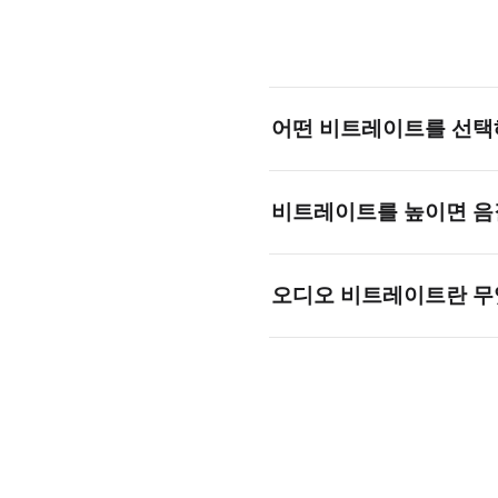
어떤 비트레이트를 선택
고음질 음악은 256~320kbps
비트레이트를 높이면 음
최소화하려면 64~96kbps를 
아니요. 저음질 파일의 비트레
오디오 비트레이트란 무
가장 고음질의 원본을 사용하
비트레이트는 오디오 1초당 사
지고 음질이 좋아지며, 낮으면