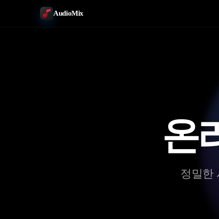
AudioMix
온
정밀한 