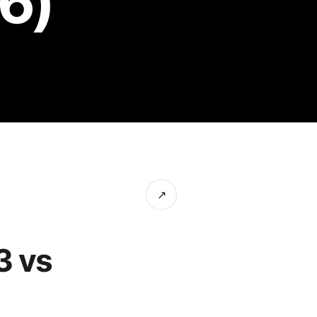
26)
↗
3 vs