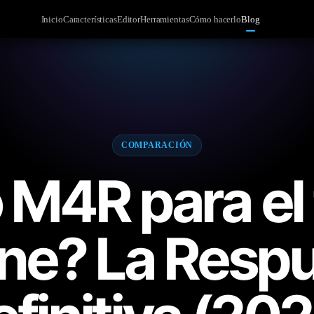
Inicio
Características
Editor
Herramientas
Cómo hacerlo
Blog
COMPARACIÓN
M4R para el
ne? La Resp