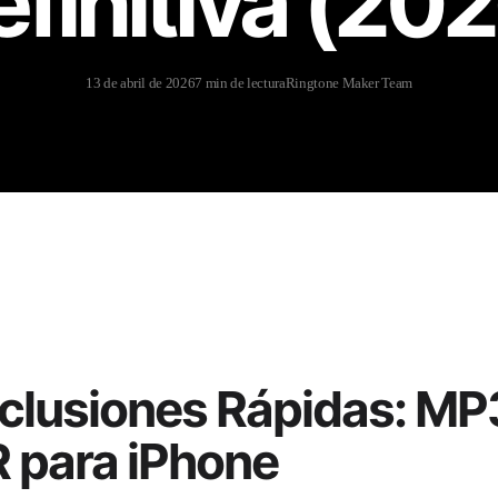
finitiva (20
13 de abril de 2026
7 min de lectura
Ringtone Maker Team
clusiones Rápidas: MP
 para iPhone