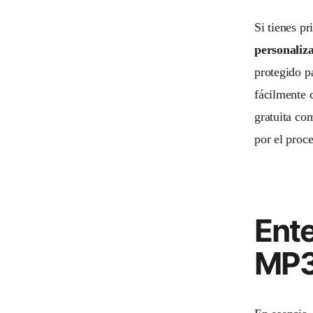
Si tienes pr
personaliz
protegido p
fácilmente 
gratuita co
por el proc
Ente
MP3