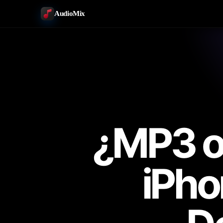
AudioMix
¿MP3 o 
iPho