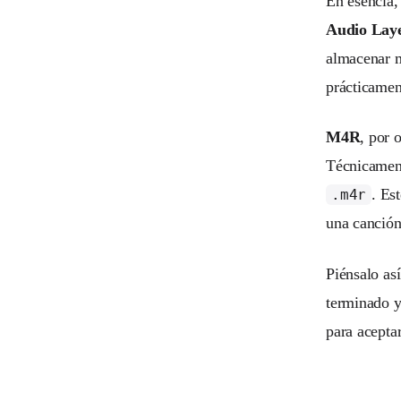
En esencia,
Audio Laye
almacenar m
prácticamen
M4R
, por 
Técnicament
. Es
.m4r
una canción
Piénsalo as
terminado y
para aceptar