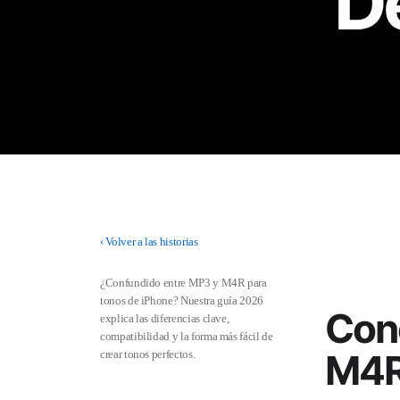
De
‹
Volver a las historias
¿Confundido entre MP3 y M4R para
tonos de iPhone? Nuestra guía 2026
Con
explica las diferencias clave,
compatibilidad y la forma más fácil de
M4R
crear tonos perfectos.