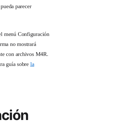
 pueda parecer
el menú Configuración
larma no mostrará
ente con archivos M4R.
tra guía sobre
la
ción