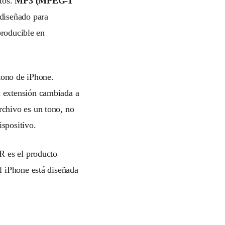
itos.
MP3 (MPEG-1
diseñado para
producible en
 tono de iPhone.
a extensión cambiada a
rchivo es un tono, no
ispositivo.
R es el producto
l iPhone está diseñada