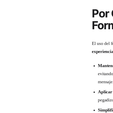
Por 
For
El uso del 
experienci
Mantene
evitando
mensaje
Aplicar
pegadizo
Simplifi