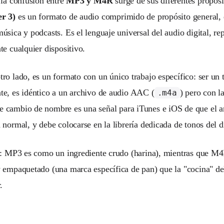
 la confusión entre
MP3 y M4R
surge de sus diferentes propós
r 3)
es un formato de audio comprimido de propósito general, 
úsica y podcasts. Es el lenguaje universal del audio digital, re
te cualquier dispositivo.
otro lado, es un formato con un único trabajo específico: ser un
e, es idéntico a un archivo de audio AAC (
) pero con l
.m4a
te cambio de nombre es una señal para iTunes e iOS de que el a
 normal, y debe colocarse en la librería dedicada de tonos del d
í: MP3 es como un ingrediente crudo (harina), mientras que M4
 empaquetado (una marca específica de pan) que la "cocina" de
.