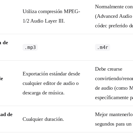
Normalmente con
Utiliza compresión MPEG-
(Advanced Audio 
1/2 Audio Layer III.
códec preferido d
n de
.mp3
.m4r
Debe crearse
Exportación estándar desde
de
convirtiendo/ren
cualquier editor de audio o
de audio (como 
descarga de música.
específicamente p
dad de
Mejor mantenerlo
Cualquier duración.
n
segundos para un 