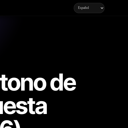
 tono de
uesta