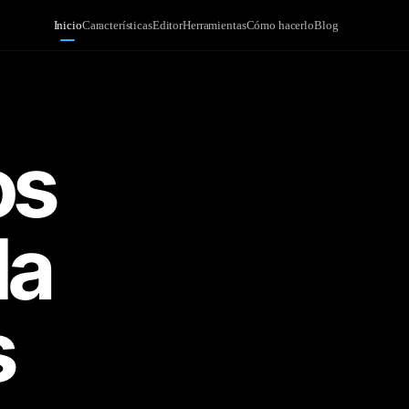
Inicio
Características
Editor
Herramientas
Cómo hacerlo
Blog
os
da
s