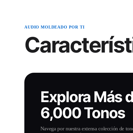
AUDIO MOLDEADO POR TI
Característ
Explora Más 
6,000 Tonos
Navega por nuestra extensa colección de ton