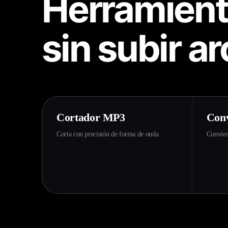
Herramient
sin subir ar
Cortador MP3
Conv
Corta con precisión de forma de onda
Convier