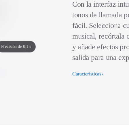
Con la interfaz int
tonos de llamada p
fácil. Selecciona c
musical, recórtala 
y añade efectos pro
Precisión de 0,1 s
salida para una exp
Características
›