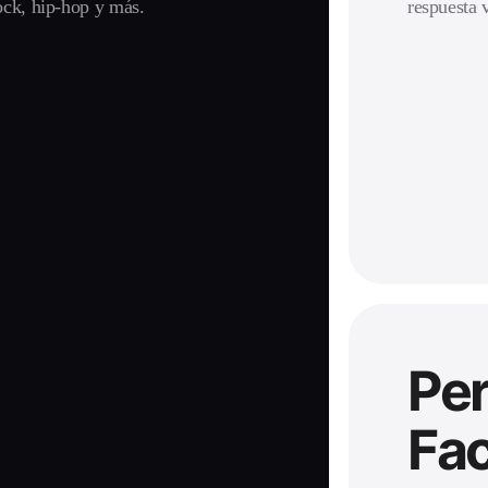
ock, hip-hop y más.
respuesta 
Per
Fac