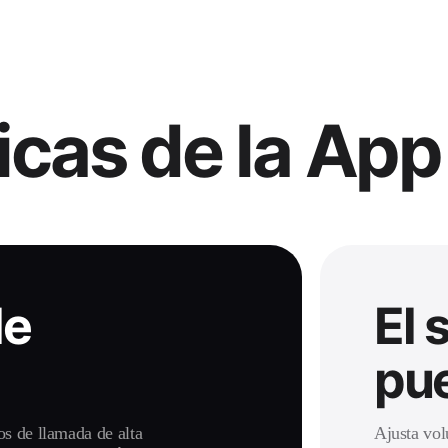
icas de la App
de
El 
pue
os de llamada de alta
Ajusta vol