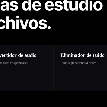
as de estudio
chivos.
ertidor de audio
Eliminador de ruido
te formatos populares
Limpia grabaciones difíciles