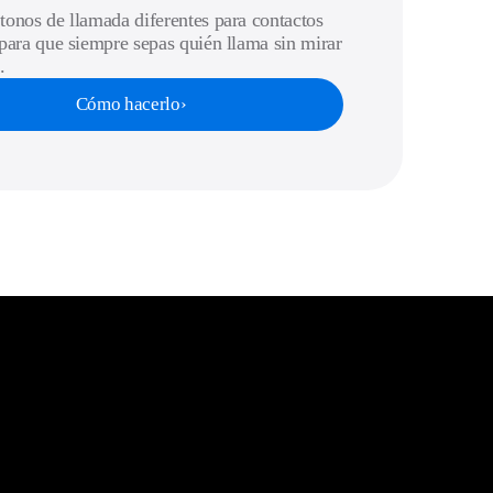
tonos de llamada diferentes para contactos
 para que siempre sepas quién llama sin mirar
.
Cómo hacerlo
›