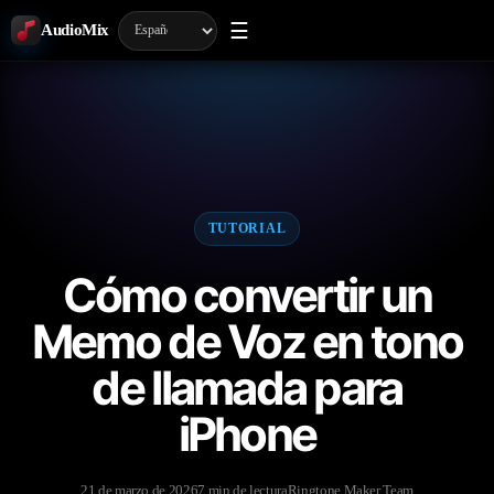
☰
AudioMix
TUTORIAL
Cómo convertir un
Memo de Voz en tono
de llamada para
iPhone
21 de marzo de 2026
7 min de lectura
Ringtone Maker Team