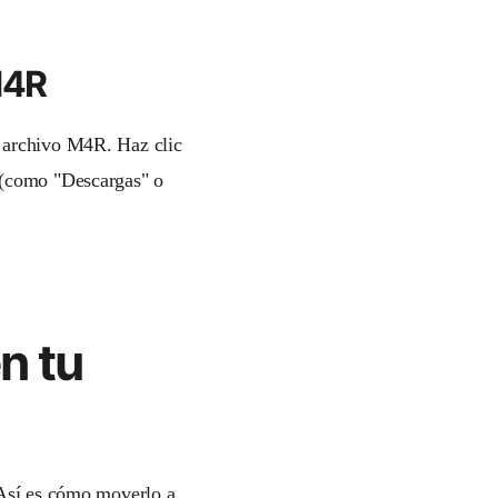
M4R
o archivo M4R. Haz clic
 (como "Descargas" o
n tu
 Así es cómo moverlo a