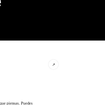
e
↗
 que piensas. Puedes