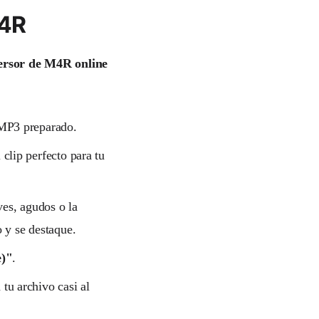
M4R
ersor de M4R online
o MP3 preparado.
 clip perfecto para tu
ves, agudos o la
o y se destaque.
)"
.
tu archivo casi al