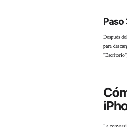
Paso 
Después del
para descar
"Escritorio"
Cóm
iPh
La conversi