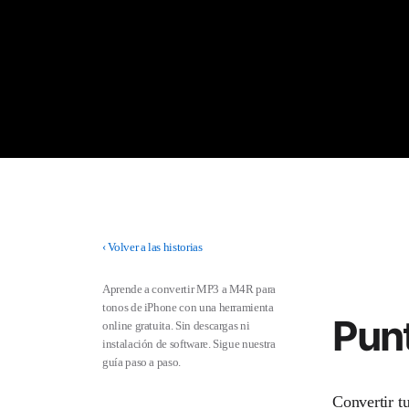
‹
Volver a las historias
Aprende a convertir MP3 a M4R para
tonos de iPhone con una herramienta
Pun
online gratuita. Sin descargas ni
instalación de software. Sigue nuestra
guía paso a paso.
Convertir t