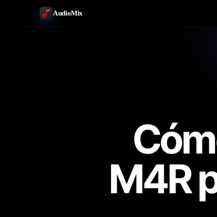
AudioMix
Cómo
M4R p