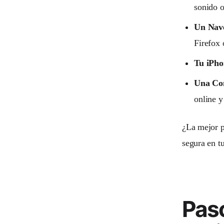
sonido o
Un Nav
Firefox 
Tu iPho
Una Co
online y
¿La mejor p
segura en t
Pas