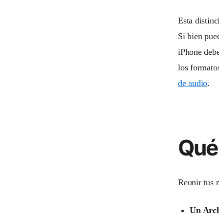
Esta distinc
Si bien pue
iPhone debe
los formato
de audio
.
Qué
Reunir tus m
Un Arc