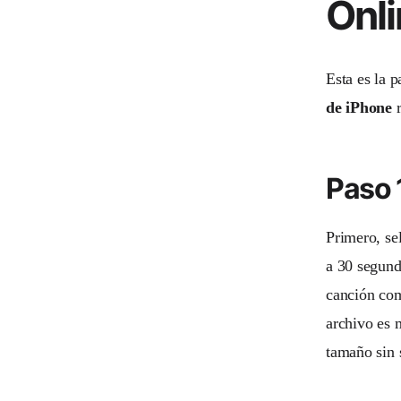
Onl
Esta es la p
de iPhone
r
Paso 
Primero, se
a 30 segund
canción com
archivo es 
tamaño sin 