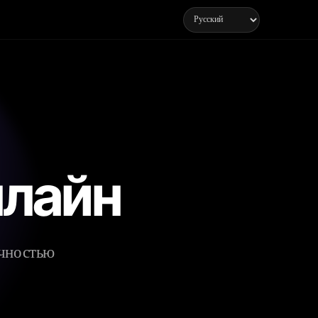
нлайн
очностью