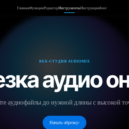
Главная
Функции
Редактор
Инструменты
Инструкция
Блог
ВЕБ-СТУДИЯ AUDIOMIX
зка аудио о
те аудиофайлы до нужной длины с высокой т
Начать обрезку
›