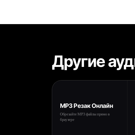
Другие ау
MP3 Резак Онлайн
Обрезайте MP3 файлы прямо в
браузере