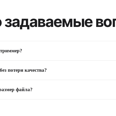
о задаваемые во
отриммер?
миллисекунды. Начальную и конечную точки можно задать на волн
без потери качества?
тво полностью сохраняется. Для MP3 можно выбрать высокий битре
размер файла?
тся в браузере, большинство файлов размером до 100 МБ обрабатыв
т доступной памяти устройства.