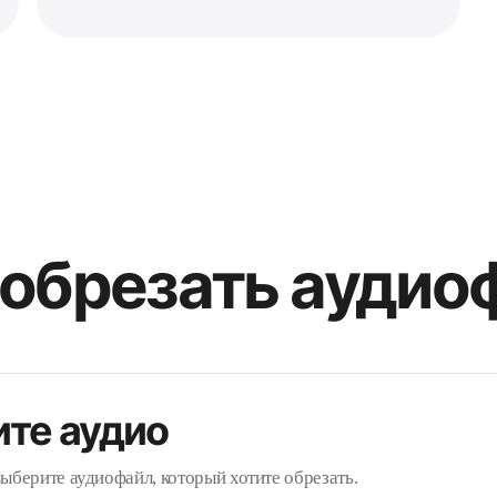
 обрезать аудио
ите аудио
ыберите аудиофайл, который хотите обрезать.