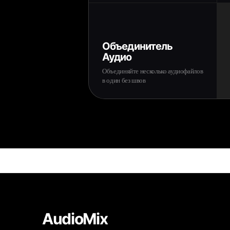
Объединитель
Аудио
Объединяйте несколько аудиофайлов
в один без швов
AudioMix