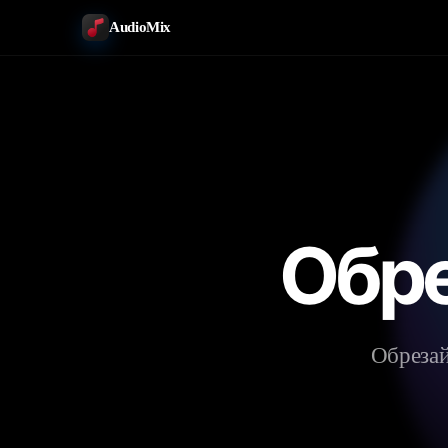
AudioMix
Обре
Обрезай