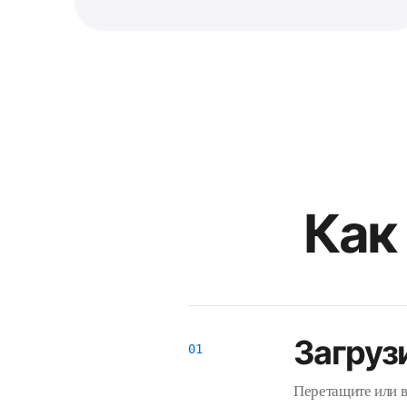
Как
Загруз
Перетащите или в