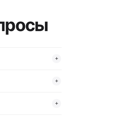
просы
+
овой форме или ввести
+
йт, чтобы сохранить
+
аются без проблем.