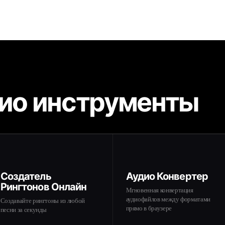
дио инструменты
Создатель
Аудио Конвертер
Рингтонов Онлайн
Мгновенная конвертация
аудиофайлов между форматами
Создавайте рингтоны из любой
прямо в браузере
песни за секунды