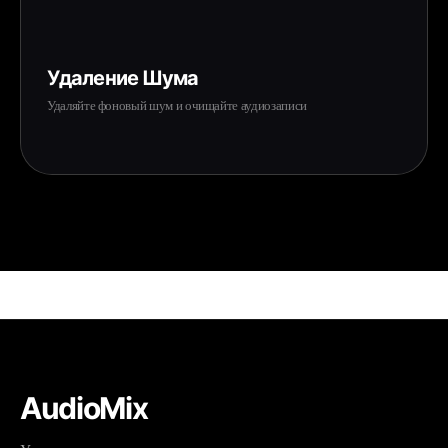
Удаление Шума
Удаляйте фоновый шум и очищайте аудиозаписи
AudioMix