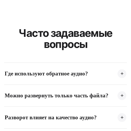
Часто задаваемые
вопросы
Где используют обратное аудио?
+
Его используют для музыкальных эффектов, саунд-
Можно развернуть только часть файла?
+
дизайна, поиска скрытых сообщений, создания
необычных рингтонов и атмосферных звуковых
Да! Выберите нужный фрагмент для обратного
ландшафтов.
Разворот влияет на качество аудио?
+
воспроизведения, а остальная часть файла продолжит
звучать как обычно.