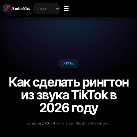
☰
AudioMix
УРОК
Как сделать рингтон
из звука TikTok в
2026 году
22 марта 2026 г.
Чтение: 5 мин
Ringtone Maker Team