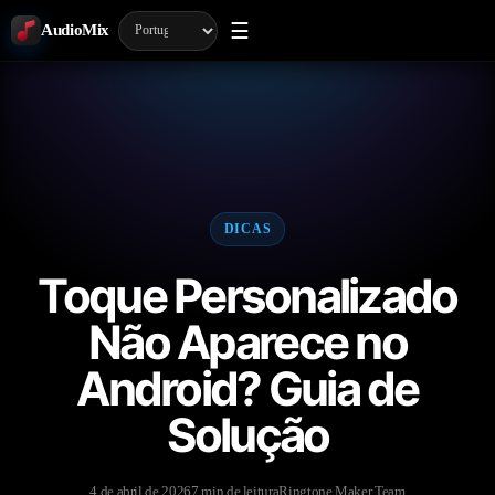
☰
AudioMix
DICAS
Toque Personalizado
Não Aparece no
Android? Guia de
Solução
4 de abril de 2026
7 min de leitura
Ringtone Maker Team