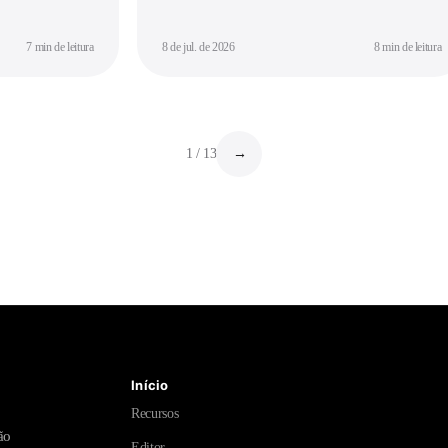
7 min de leitura
8 de jul. de 2026
8 min de leitura
1
/
13
→
Início
Recursos
ão
Editor