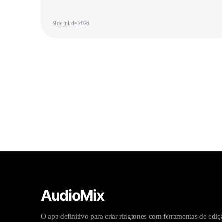
9 de jul. de 2026
AudioMix
O app definitivo para criar ringtones com ferramentas de ediç