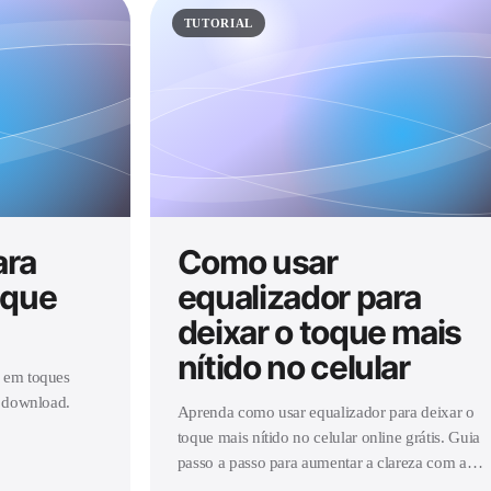
TUTORIAL
ara
Como usar
oque
equalizador para
deixar o toque mais
nítido no celular
s em toques
m download.
Aprenda como usar equalizador para deixar o
toque mais nítido no celular online grátis. Guia
passo a passo para aumentar a clareza com a
ferramenta Ringtone Maker.