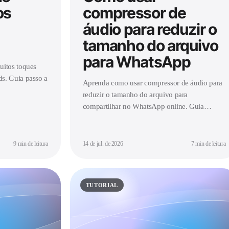
os
compressor de
áudio para reduzir o
tamanho do arquivo
para WhatsApp
uitos toques
s. Guia passo a
Aprenda como usar compressor de áudio para
reduzir o tamanho do arquivo para
compartilhar no WhatsApp online. Guia
gratuito passo a passo sem precisar baixar
nada.
9 min de leitura
14 de jul. de 2026
7 min de leitura
TUTORIAL