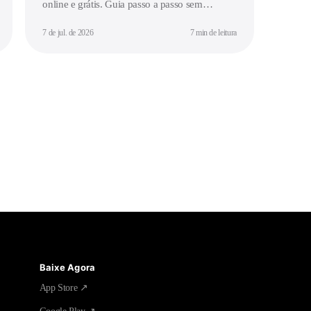
online e grátis. Guia passo a passo sem
download. Crie seu tom personalizado hoje.
7 de jul. de 2026
7 min de leitura
Baixe Agora
App Store ↗