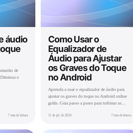
e áudio
Como Usar o
toque
Equalizador de
Áudio para Ajustar
os Graves do Toque
tamanho de
no Android
. Diminua o
Aprenda a usar o equalizador de áudio para
ajustar os graves do toque no Android online
grátis. Guia passo a passo para turbinar as
frequências baixas e deixar o toque mais alto e
7 min de leitura
11 de jul. de 2026
7 min de leitura
encorpado.