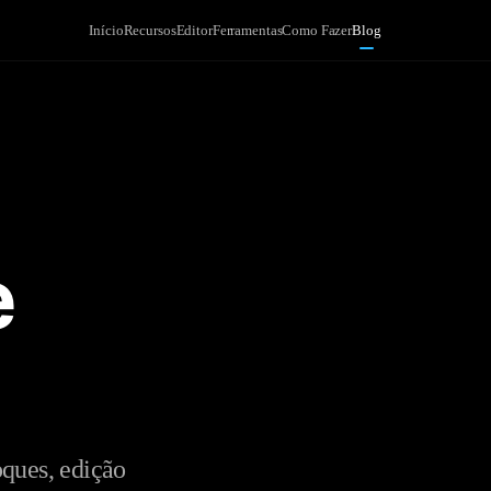
Início
Recursos
Editor
Ferramentas
Como Fazer
Blog
e
oques, edição