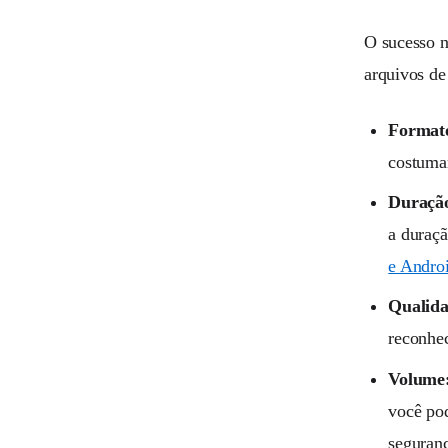
O sucesso n
arquivos de
Format
costuma
Duraçã
a duraçã
e Andro
Qualida
reconhec
Volume
você pod
seguranç