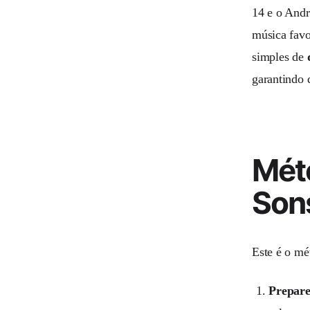
14 e o Andr
música favo
simples de
garantindo 
Méto
Sons
Este é o mé
Prepare