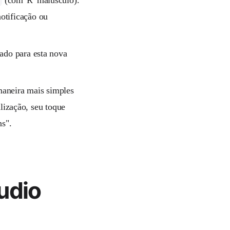
otificação ou
do para esta nova
 maneira mais simples
lização, seu toque
ns".
udio