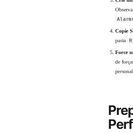
Observa
Alarm
Copie S
pasta
R
Force u
de força
personal
Pre
Perf