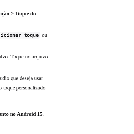
ação > Toque do
ou
dicionar toque
alvo. Toque no arquivo
udio que deseja usar
o toque personalizado
anto no Android 15
.