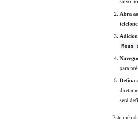
salvo no
Abra as
telefone
Adicion
Meus 
Navegue
para pré
Defina 
diretam
será def
Este método