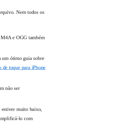
arquivo. Nem todos os
vos M4A e OGG também
a um ótimo guia sobre
o de toque para iPhone
em não ser
o estiver muito baixo,
mplificá-lo com