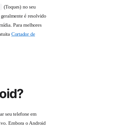
(Toques) no seu
s
 geralmente é resolvido
 mídia. Para melhores
atuita
Cortador de
oid?
car seu telefone em
tivo. Embora o Android