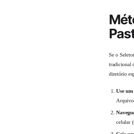
Mét
Pas
Se o Seleto
tradicional
diretório e
Use um 
Arquivo
Navegue
celular 
Crie um