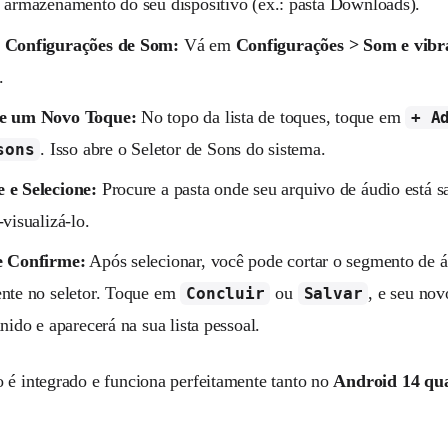
 armazenamento do seu dispositivo (ex.: pasta Downloads).
 Configurações de Som:
Vá em
Configurações > Som e vibr
.
e um Novo Toque:
No topo da lista de toques, toque em
+ A
. Isso abre o Seletor de Sons do sistema.
sons
 e Selecione:
Procure a pasta onde seu arquivo de áudio está s
-visualizá-lo.
e Confirme:
Após selecionar, você pode cortar o segmento de á
ente no seletor. Toque em
ou
, e seu nov
Concluir
Salvar
inido e aparecerá na sua lista pessoal.
 é integrado e funciona perfeitamente tanto no
Android 14 qu