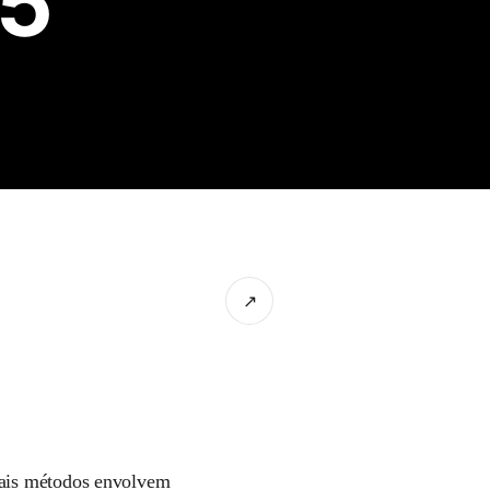
15
↗
pais métodos envolvem