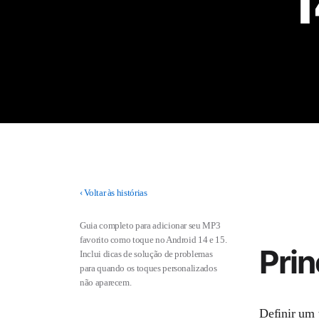
1
‹
Voltar às histórias
Guia completo para adicionar seu MP3
favorito como toque no Android 14 e 15.
Prin
Inclui dicas de solução de problemas
para quando os toques personalizados
não aparecem.
Definir um 