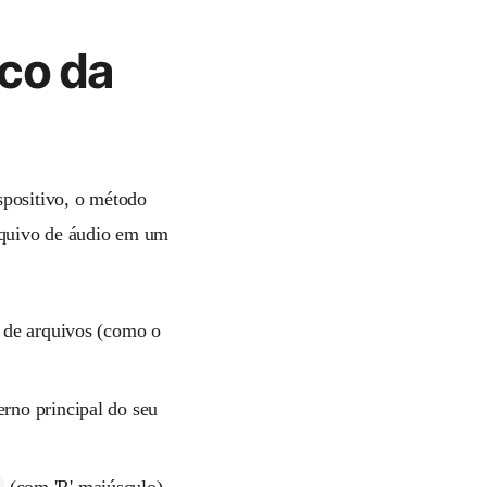
co da
spositivo, o método
arquivo de áudio em um
 de arquivos (como o
rno principal do seu
(com 'R' maiúsculo).