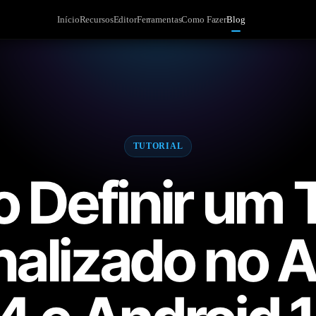
Início
Recursos
Editor
Ferramentas
Como Fazer
Blog
TUTORIAL
 Definir um 
alizado no 