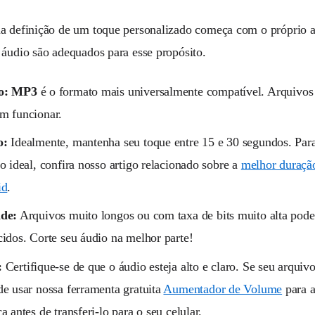
a definição de um toque personalizado começa com o próprio 
 áudio são adequados para esse propósito.
o:
MP3
é o formato mais universalmente compatível. Arqui
m funcionar.
o:
Idealmente, mantenha seu toque entre 15 e 30 segundos. Par
o ideal, confira nosso artigo relacionado sobre a
melhor duraçã
id
.
de:
Arquivos muito longos ou com taxa de bits muito alta pod
idos. Corte seu áudio na melhor parte!
:
Certifique-se de que o áudio esteja alto e claro. Se seu arquiv
e usar nossa ferramenta gratuita
Aumentador de Volume
para a
a antes de transferi-lo para o seu celular.