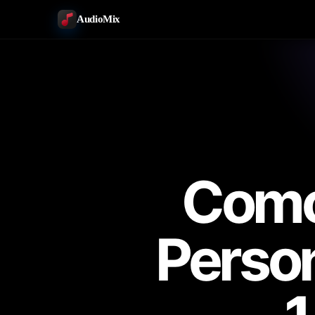
AudioMix
Como
Person