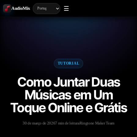
☰
AudioMix
TUTORIAL
Como Juntar Duas
Músicas em Um
Toque Online e Grátis
30 de março de 2026
7 min de leitura
Ringtone Maker Team