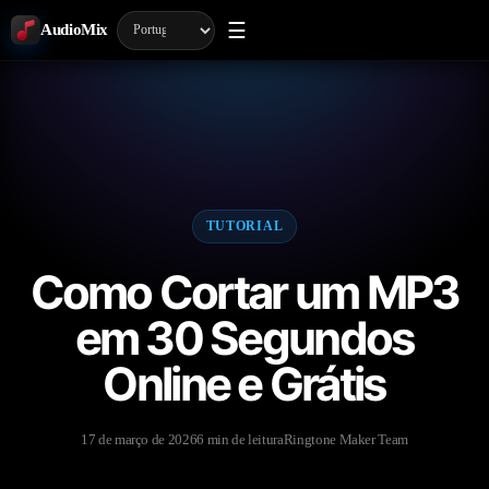
☰
AudioMix
TUTORIAL
Como Cortar um MP3
em 30 Segundos
Online e Grátis
17 de março de 2026
6 min de leitura
Ringtone Maker Team