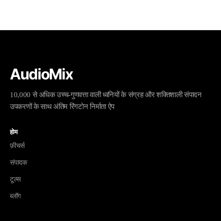
AudioMix
10,000 से अधिक उच्च-गुणवत्ता वाली ध्वनियों के संग्रह और शक्तिशाली संपादन
उपकरणों के साथ अंतिम रिंगटोन निर्माता ऐप
होम
फ़ीचर्स
संपादक
टूल्स
ब्लॉग