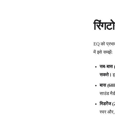
रिंगटो
EQ को प्रभावी
में इसे समझें:
सब-बास 
सकते।
इन
बास (60
साउंड मै
मिडरेंज 
स्वर और,