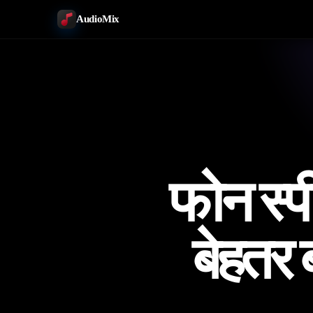
AudioMix
फोन स्
बेहतर 