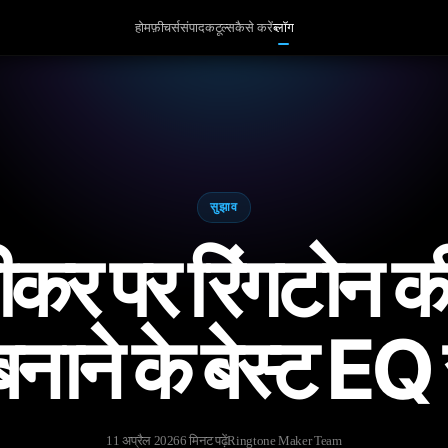
होम
फ़ीचर्स
संपादक
टूल्स
कैसे करें
ब्लॉग
सुझाव
पीकर पर रिंगटोन 
बनाने के बेस्ट EQ स
11 अप्रैल 2026
6 मिनट पढ़ें
Ringtone Maker Team