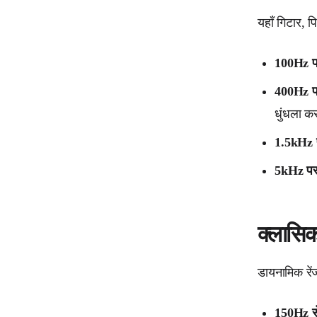
यहाँ गिटार, 
100Hz प
400Hz पर
धुंधला क
1.5kHz प
5kHz पर 
क्लासिक
डायनामिक रें
150Hz से