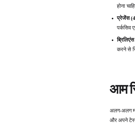
होना चाह
प्रेजेंस
पर्कसिव ए
ब्रिलिएं
करने से स
आम रि
अलग-अलग म्यू
और अपने टेस