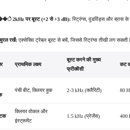
�े 2kHz पर बूस्ट (+2 से +3 dB):
स्ट्रिंग्स, वुडविंड्स और ब्रास के
चुरल रखें:
एक्सेसिव ट्रेबल बूस्ट से बचें, जिससे स्ट्रिंग्स तीखी लग सकती ह
बूस्ट करने की मुख्य
नर
प्राथमिक लक्ष्य
कट कर
फ्रीक्वेंसी
पंची बीट, क्लियर हुक
2-3 kHz (क्लैरिटी)
80 H
िक
क्लियर वोकल और
टिक
1.5 kHz (प्रेजेंस)
400 
इंस्ट्रूमेंट