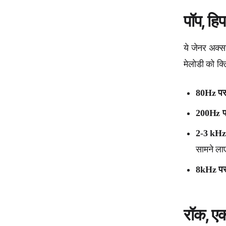
पॉप, हि
ये जेनर अक्स
मेलोडी को क्
80Hz पर 
200Hz पर
2-3 kHz 
सामने ला
8kHz पर 
रॉक, एक