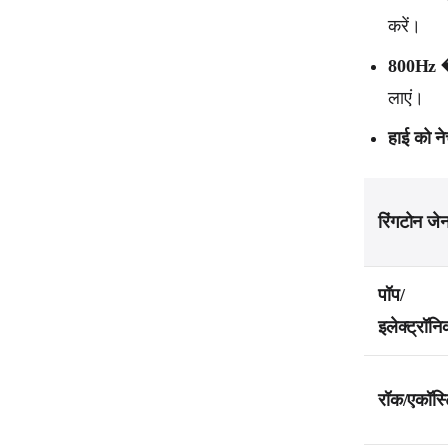
करें।
800Hz �
लाएं।
हाई को ने
रिंगटोन जे
पॉप/
इलेक्ट्रॉन
रॉक/एकॉस्