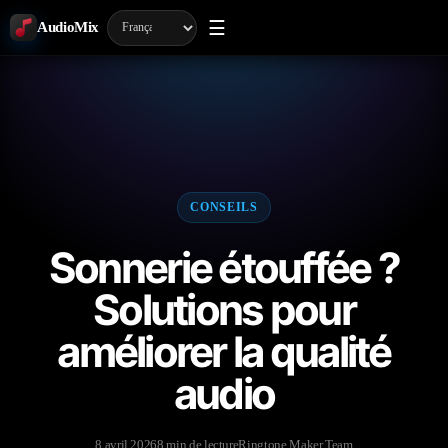
☰
AudioMix
CONSEILS
Sonnerie étouffée ?
Solutions pour
améliorer la qualité
audio
8 avril 2026
8 min de lecture
Ringtone Maker Team