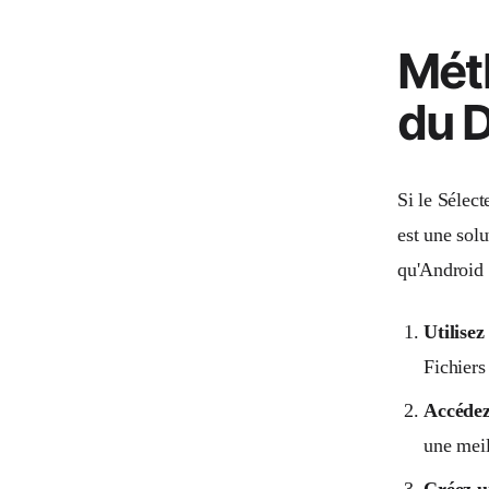
Mét
du 
Si le Sélect
est une solu
qu'Android 
Utilisez
Fichiers
Accédez
une meil
Créez u