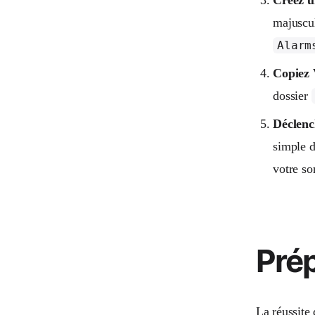
majuscul
Alarm
Copiez 
dossier
Déclenc
simple d
votre so
Prép
La réussite