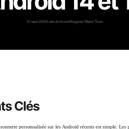
ndroid 14 et 
31 mars 2026
6 min de lecture
Ringtone Maker Team
ts Clés
 sonnerie personnalisée sur les Android récents est simple. Les