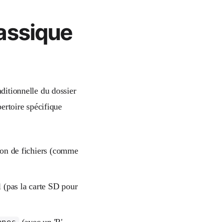
assique
aditionnelle du dossier
pertoire spécifique
ion de fichiers (comme
l (pas la carte SD pour
(avec un 'R'