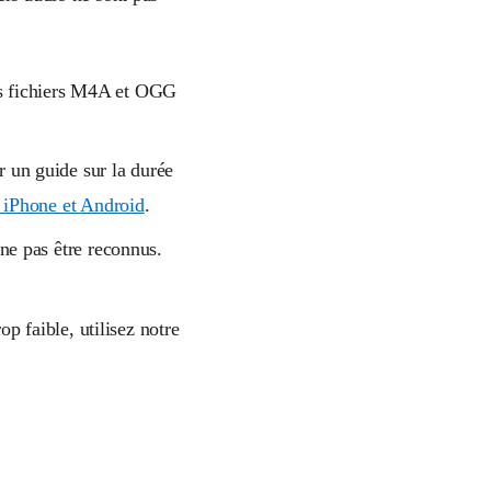
es fichiers M4A et OGG
r un guide sur la durée
r iPhone et Android
.
 ne pas être reconnus.
op faible, utilisez notre