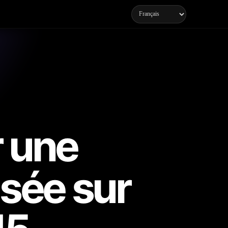
 une
sée sur