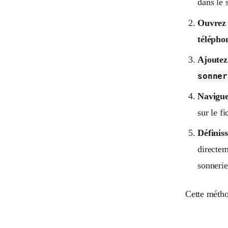
dans le 
Ouvrez 
télépho
Ajoutez
sonner
Navigue
sur le fi
Définis
directem
sonnerie
Cette métho