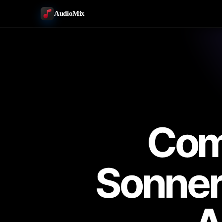
AudioMix
Com
Sonner