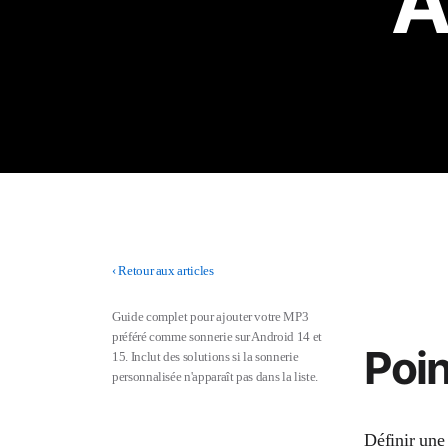
A
‹
Retour aux articles
Guide complet pour ajouter votre MP3
préféré comme sonnerie sur Android 14 et
Poin
15. Inclut des solutions si la sonnerie
personnalisée n'apparaît pas dans la liste.
Définir une