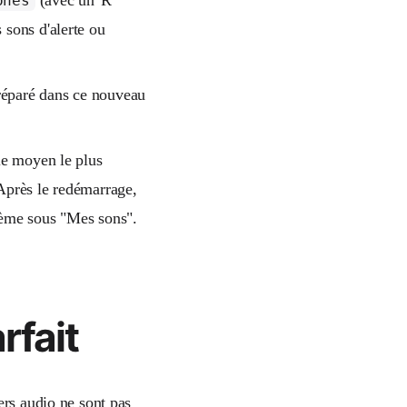
ones
 sons d'alerte ou
réparé dans ce nouveau
le moyen le plus
Après le redémarrage,
stème sous "Mes sons".
rfait
ers audio ne sont pas