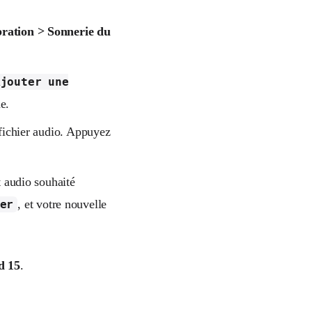
bration > Sonnerie du
Ajouter une
e.
fichier audio. Appuyez
t audio souhaité
, et votre nouvelle
er
d 15
.