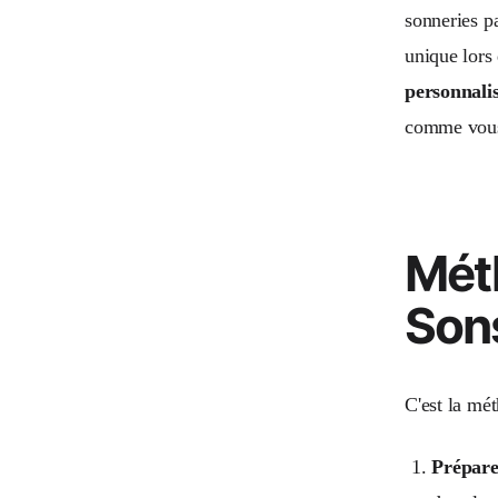
sonneries pa
unique lors
personnali
comme vous 
Méth
Sons
C'est la mét
Prépare