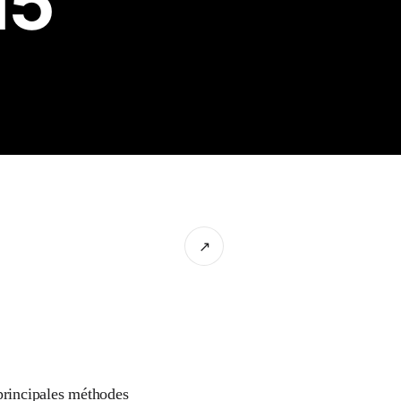
15
↗
 principales méthodes