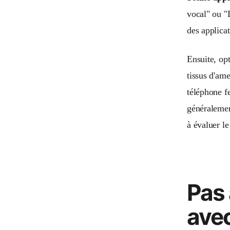
vocal" ou "
des applica
Ensuite, op
tissus d'ame
téléphone f
généralement
à évaluer le
Pas 
avec