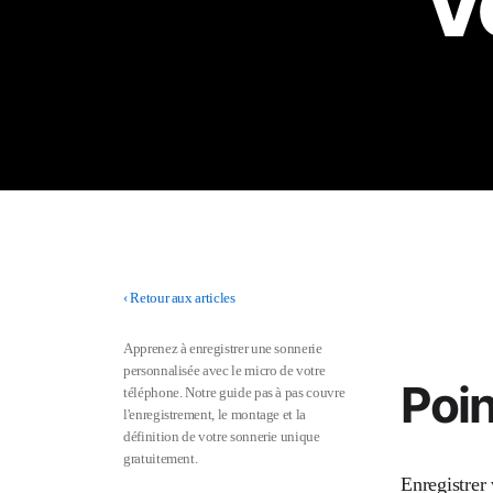
V
‹
Retour aux articles
Apprenez à enregistrer une sonnerie
personnalisée avec le micro de votre
Poin
téléphone. Notre guide pas à pas couvre
l'enregistrement, le montage et la
définition de votre sonnerie unique
gratuitement.
Enregistrer