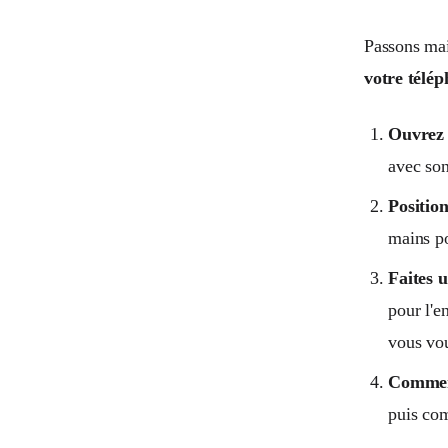
Passons ma
votre télé
Ouvrez 
avec son
Positio
mains po
Faites u
pour l'e
vous vou
Commenc
puis com