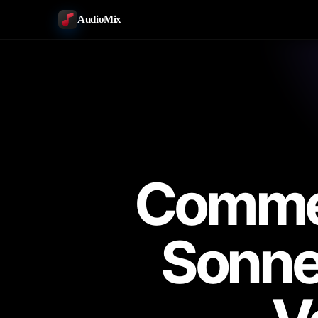
AudioMix
Commen
Sonner