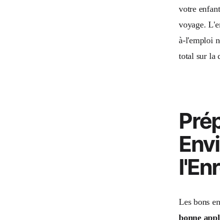
votre enfant
voyage. L'e
à-l'emploi n
total sur la
Prép
Env
l'En
Les bons en
bonne appl