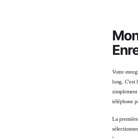
Mont
Enre
Votre enregi
long. C'est 
simplement v
téléphone po
La première 
sélectionne