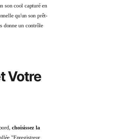
un son cool capturé en
nelle qu'un son prêt-
ous donne un contrôle
t Votre
abord,
choisissez la
allée "Enregistreur