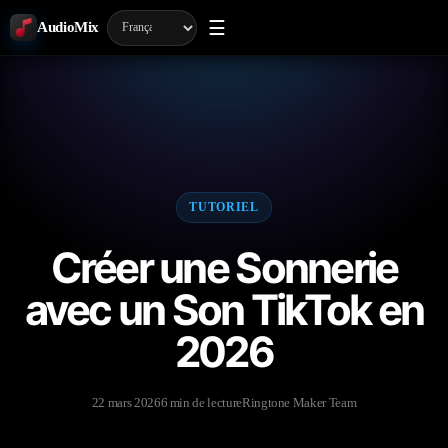
☰
AudioMix
TUTORIEL
Créer une Sonnerie
avec un Son TikTok en
2026
22 mars 2026
6 min de lecture
Ringtone Maker Team