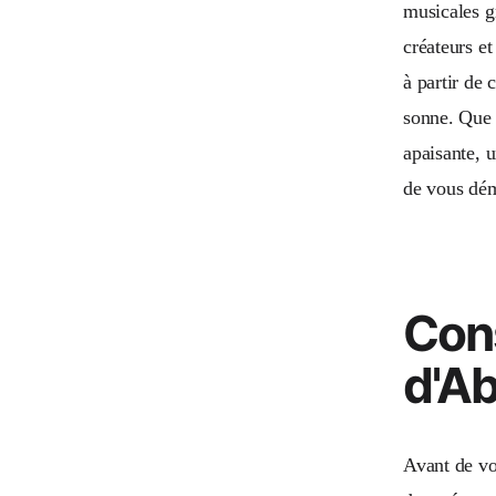
musicales g
créateurs et
à partir de
sonne. Que 
apaisante, 
de vous dém
Cons
d'A
Avant de voi