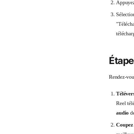
Appuyez 
Sélectio
"Télécha
téléchar
Étape 
Rendez-vou
Téléver
Reel tél
audio
de
Coupez 