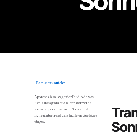
Sonne
‹
Retour aux articles
Apprenez à sauvegarder l'audio de vos
Reels Instagram et à le transformer en
Tran
sonnerie personnalisée. Notre outil en
ligne gratuit rend cela facile en quelques
Son
étapes.