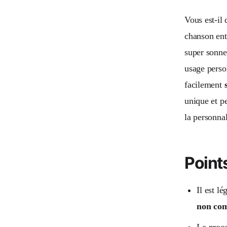
Vous est-il 
chanson ent
super sonner
usage perso
facilement
unique et p
la personnal
Points
Il est l
non co
Le proce