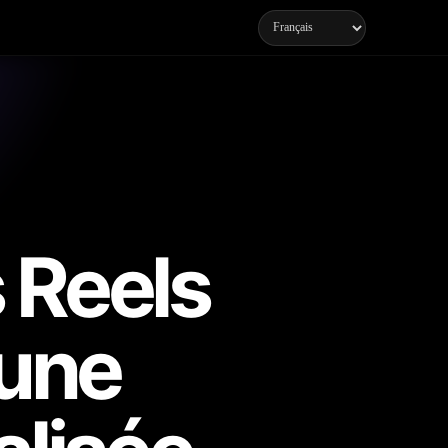
s Reels
 une