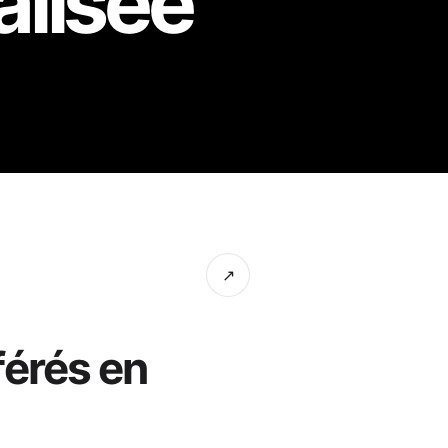
alisée
↗
férés en