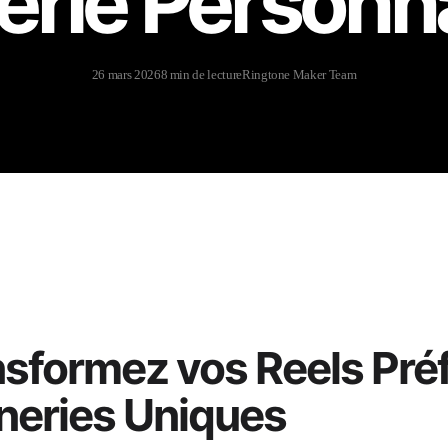
rie Personn
26 mars 2026
8 min de lecture
Ringtone Maker Team
sformez vos Reels Pré
neries Uniques