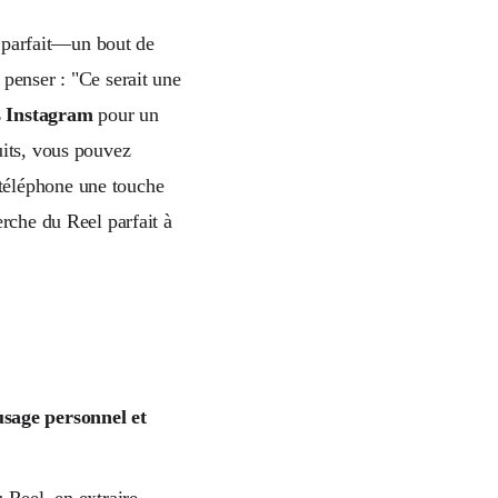
it parfait—un bout de
penser : "Ce serait une
ls Instagram
pour un
uits, vous pouvez
 téléphone une touche
erche du Reel parfait à
usage personnel et
 Reel, en extraire