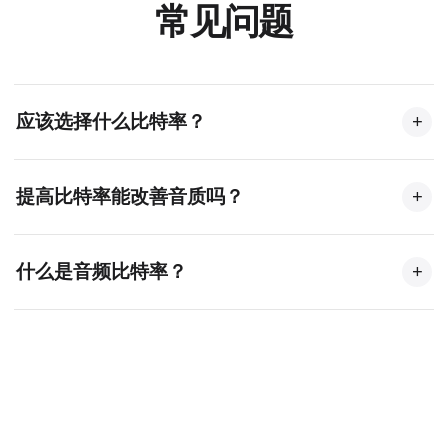
常见问题
应该选择什么比特率？
+
高品质音乐推荐 256-320kbps，一般聆听推荐
提高比特率能改善音质吗？
+
192kbps，播客和语音通常 128kbps 即可；如需尽量减
小文件，可尝试 64-96kbps。
不能。提高低质量文件的比特率无法恢复已丢失的音
什么是音频比特率？
+
频数据，只会增大文件。请始终从可用的最高质量源
文件开始。
比特率表示每秒音频使用的数据量（单位为 kbps）。
比特率越高，数据越多、音质越好、文件也越大；较
低比特率可节省空间，但会降低音质。