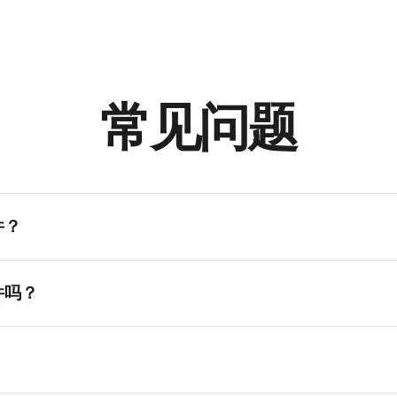
常见问题
件？
器能处理的任意数量文件。我们测试过最多20个文件没有问题。
件吗？
AV、OGG等不同格式的文件，工具会在合并时自动处理格式转换。