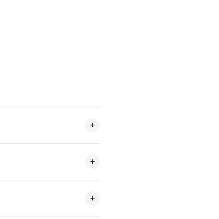
+
+
+