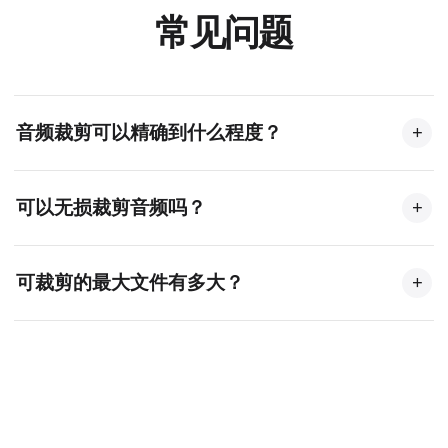
常见问题
音频裁剪可以精确到什么程度？
+
我们的音频裁剪器支持毫秒级精度。您可以通过波形
可以无损裁剪音频吗？
+
编辑器或输入精确时间值来设置起止点。
可以。导出为 WAV 时会完整保留音质；导出为 MP3
可裁剪的最大文件有多大？
+
时，可选择高比特率以保持出色音质。
由于处理在浏览器中完成，大多数 100MB 以内的文件
都能流畅处理，实际上限取决于设备的可用内存。