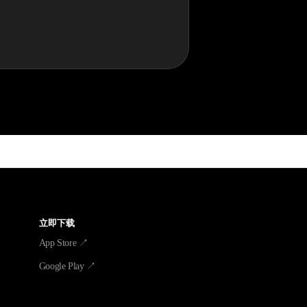
立即下载
App Store ↗
Google Play ↗