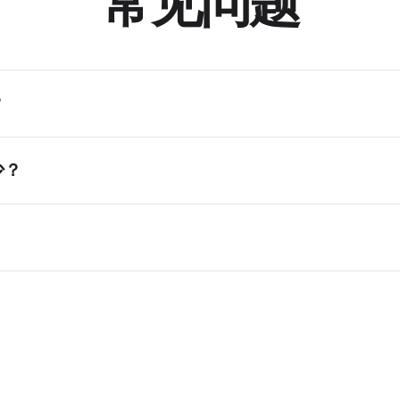
常见问题
？
时间伸缩算法，可在改变速度的同时保留音频原始音高。
少？
一速）至 4x（四倍速）之间调整，适用于从听写到快速预览等大多数
放慢复杂段落进行练习，或加快曲目开展进阶训练。