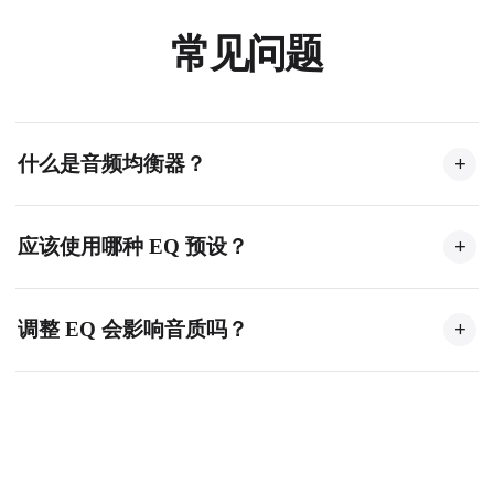
常见问题
什么是音频均衡器？
+
均衡器（EQ）用于调整音频中特定频率范围的音量，
应该使用哪种 EQ 预设？
+
可增强低音、减弱刺耳高音、突出人声，或全面重塑
音色。
这取决于音频内容。低频较弱的音乐可用低音增强，
调整 EQ 会影响音质吗？
+
语音内容可用人声增强，声音沉闷时可用高音增强。
适度调整 EQ 可保持出色音质。过度增强可能引入失
真，因此建议细微调整以获得最佳效果。