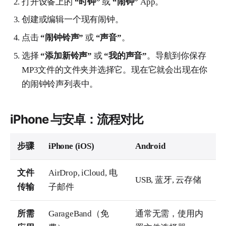
打开设备上的
“时钟”
或
“闹钟”
App。
创建或编辑一个现有闹钟。
点击
“闹钟铃声”
或
“声音”
。
选择
“添加新铃声”
或
“我的声音”
。导航到你保存
MP3文件的文件夹并选择它。现在它就会出现在你
的闹钟铃声列表中。
iPhone 与安卓：流程对比
步骤
iPhone (iOS)
Android
文件
AirDrop, iCloud, 电
USB, 蓝牙, 云存储
传输
子邮件
所需
GarageBand（免
通常无需，使用内