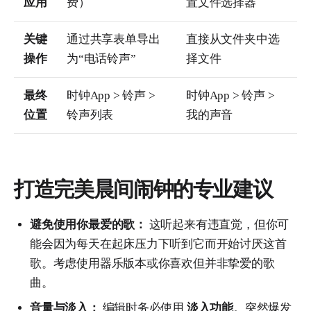
应用
费）
置文件选择器
关键
通过共享表单导出
直接从文件夹中选
操作
为“电话铃声”
择文件
最终
时钟App > 铃声 >
时钟App > 铃声 >
位置
铃声列表
我的声音
打造完美晨间闹钟的专业建议
避免使用你最爱的歌：
这听起来有违直觉，但你可
能会因为每天在起床压力下听到它而开始讨厌这首
歌。考虑使用器乐版本或你喜欢但并非挚爱的歌
曲。
音量与淡入：
编辑时务必使用
淡入功能
。突然爆发