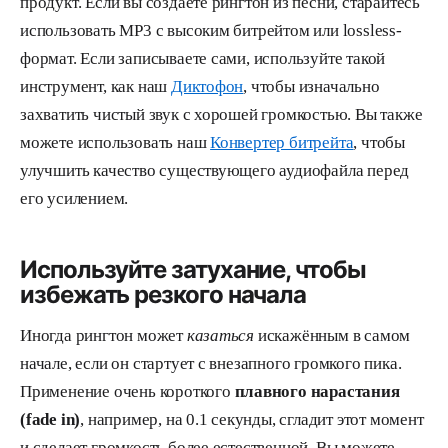
продукт. Если вы создаёте рингтон из песни, старайтесь
использовать MP3 с высоким битрейтом или lossless-
формат. Если записываете сами, используйте такой
инструмент, как наш
Диктофон
, чтобы изначально
захватить чистый звук с хорошей громкостью. Вы также
можете использовать наш
Конвертер битрейта
, чтобы
улучшить качество существующего аудиофайла перед
его усилением.
Используйте затухание, чтобы
избежать резкого начала
Иногда рингтон может
казаться
искажённым в самом
начале, если он стартует с внезапного громкого пика.
Применение очень короткого
плавного нарастания
(fade in)
, например, на 0.1 секунды, сгладит этот момент
и сделает громкость более естественной. Вы можете