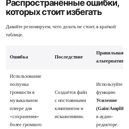
Распространённые ошибки,
которых стоит избегать
Давайте резюмируем, чего делать не стоит, в краткой
таблице.
Правильная
Ошибка
Последствие
альтернатива
Использование
ползунка
Используйте
громкости в
Создаётся файл
функцию
музыкальном
с постоянными
Усиление
плеере для
клиппингом и
(Gain/Amplify)
«сохранения»
искажениями.
в аудио-
более громкого
редакторе.