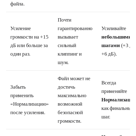
файла.
Почти
Усиление
гарантированно
Усиливайте
громкости на +15
вызывает
небольшими
дБ или больше за
сильный
шагами
(+3 до
один раз.
клиппинг и
+6 дБ).
шум.
Файл может не
Всегда
Забыть
достичь
применяйте
применить
максимально
Нормализаци
«Нормализацию»
возможной
как финальный
после усиления.
безопасной
шаг.
громкости.