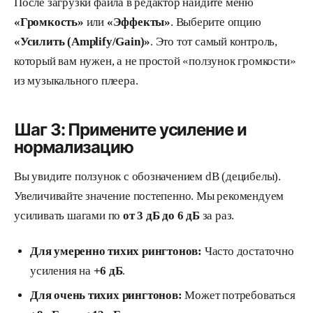
После загрузки файла в редактор найдите меню
«Громкость»
или
«Эффекты»
. Выберите опцию
«Усилить (Amplify/Gain)»
. Это тот самый контроль,
который вам нужен, а не простой «ползунок громкости»
из музыкального плеера.
Шаг 3: Примените усиление и
нормализацию
Вы увидите ползунок с обозначением dB (децибелы).
Увеличивайте значение постепенно. Мы рекомендуем
усиливать шагами по
от 3 дБ до 6 дБ
за раз.
Для умеренно тихих рингтонов:
Часто достаточно
усиления на
+6 дБ
.
Для очень тихих рингтонов:
Может потребоваться