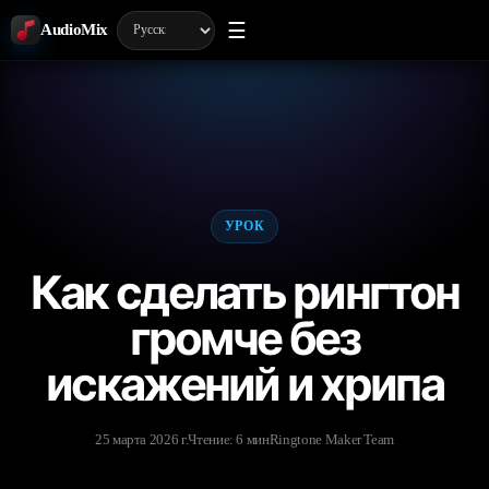
☰
AudioMix
УРОК
Как сделать рингтон
громче без
искажений и хрипа
25 марта 2026 г.
Чтение: 6 мин
Ringtone Maker Team