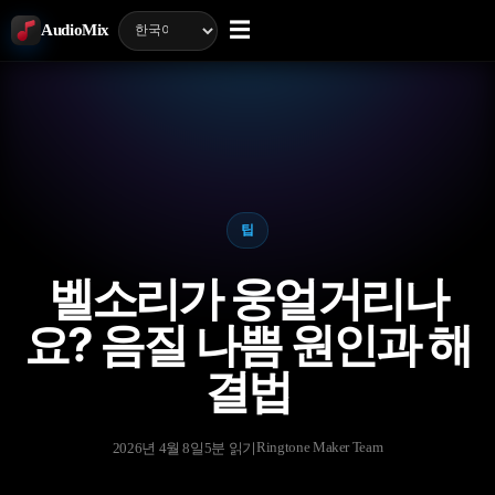
☰
AudioMix
팁
벨소리가 웅얼거리나
요? 음질 나쁨 원인과 해
결법
Ringtone Maker Team
2026년 4월 8일
5분 읽기