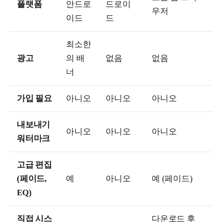
플랫폼
안드로
드로이
우저
이드
드
최소한
광고
의 배
없음
없음
너
가입 필요
아니오
아니오
아니오
내보내기
아니오
아니오
아니오
워터마크
고급 편집
(페이드,
예
아니오
예 (페이드)
EQ)
직접 시스
다운로드 후