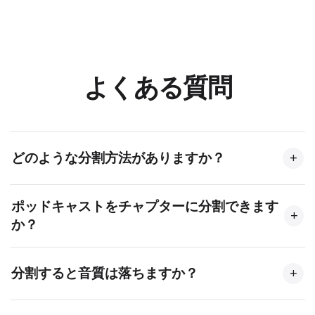
よくある質問
どのような分割方法がありますか？
+
手動の時間マーカー、均等な長さ、無音検出、正確
ポッドキャストをチャプターに分割できます
なタイムスタンプで分割できます。用途に応じて使
+
か？
い分けられます。
はい。無音検出でチャプター間の自然な切れ目を探
分割すると音質は落ちますか？
+
すか、特定の時刻に手動で分割点を設定できます。
いいえ。音声分割はロスレス処理で、各パートは元