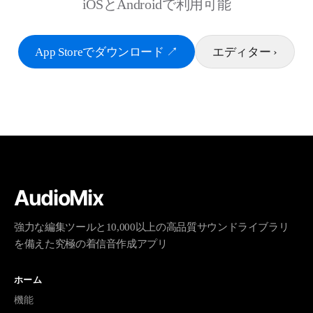
iOSとAndroidで利用可能
App Storeでダウンロード
↗
エディター
›
AudioMix
強力な編集ツールと10,000以上の高品質サウンドライブラリ
を備えた究極の着信音作成アプリ
ホーム
機能