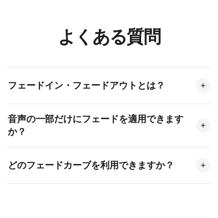
よくある質問
フェードイン・フェードアウトとは？
+
フェードインは冒頭の無音から徐々に音量を上げ、
音声の一部だけにフェードを適用できます
フェードアウトは終端に向けて徐々に無音まで下げ
+
か？
る効果です。滑らかでプロらしい音声トランジショ
ンを作れます。
はい。音声内の特定範囲を選択し、その部分だけに
どのフェードカーブを利用できますか？
+
フェード効果を適用できます。
リニア（一定）、指数（ゆっくり始まり速く終わ
る）、対数（速く始まりゆっくり終わる）のカーブ
を用意しています。