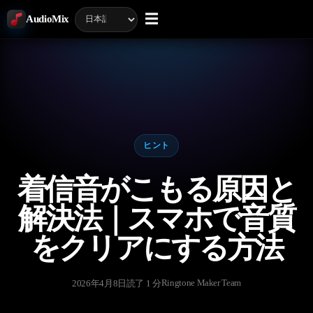
☰
AudioMix
ヒント
着信音がこもる原因と
解決法｜スマホで音質
をクリアにする方法
Ringtone Maker Team
2026年4月8日
読了 1 分