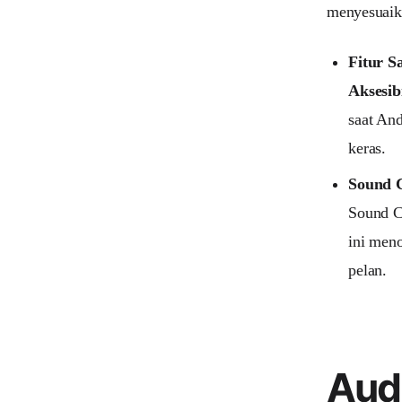
menyesuaika
Fitur S
Aksesib
saat And
keras.
Sound C
Sound C
ini meno
pelan.
Audi