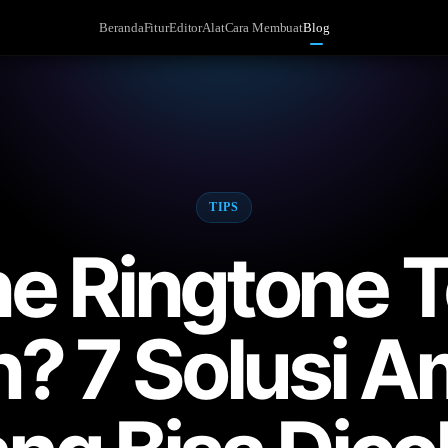
Beranda
Fitur
Editor
Alat
Cara Membuat
Blog
TIPS
e Ringtone T
n? 7 Solusi 