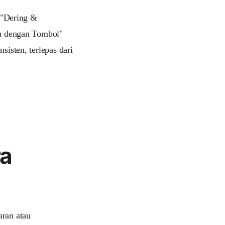
 "Dering &
ah dengan Tombol"
sisten, terlepas dari
ra
aran atau