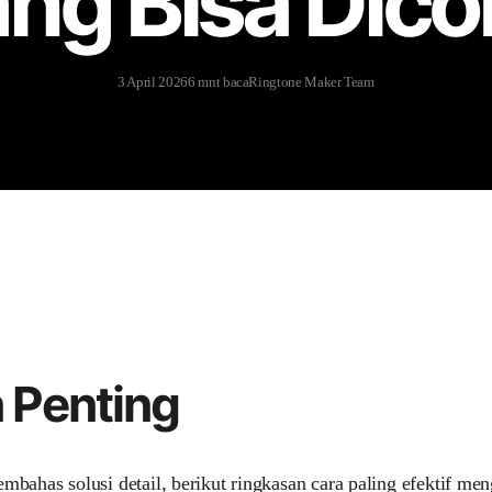
ng Bisa Dic
3 April 2026
6 mnt baca
Ringtone Maker Team
 Penting
bahas solusi detail, berikut ringkasan cara paling efektif men