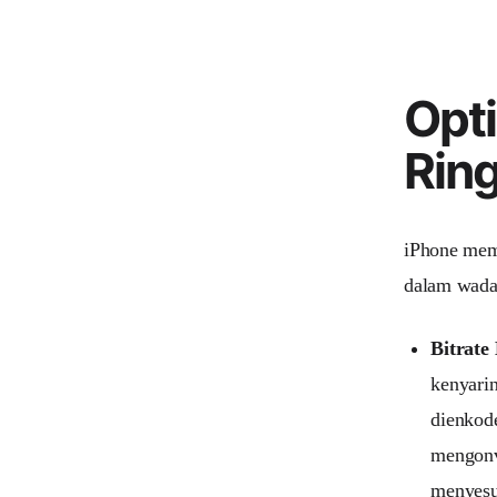
Opti
Rin
iPhone mem
dalam wada
Bitrate
kenyarin
dienkod
mengonv
menyesu