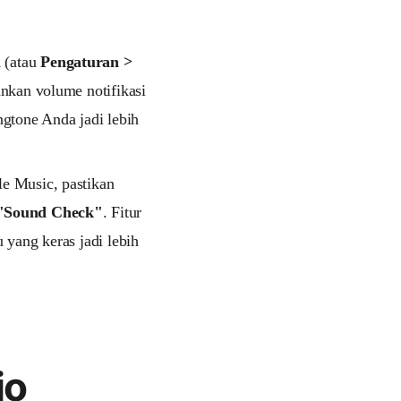
i
(atau
Pengaturan >
unkan volume notifikasi
ngtone Anda jadi lebih
le Music, pastikan
Sound Check"
. Fitur
 yang keras jadi lebih
io