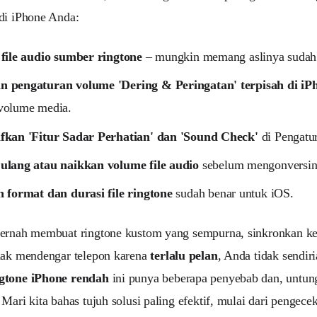
di iPhone Anda:
 file audio sumber ringtone
– mungkin memang aslinya sudah 
 pengaturan volume 'Dering & Peringatan' terpisah di iP
volume media.
fkan 'Fitur Sadar Perhatian' dan 'Sound Check'
di Pengatu
ulang atau naikkan volume file audio
sebelum mengonversiny
n format dan durasi file ringtone
sudah benar untuk iOS.
pernah membuat ringtone kustom yang sempurna, sinkronkan ke
dak mendengar telepon karena
terlalu pelan
, Anda tidak sendi
gtone iPhone rendah
ini punya beberapa penyebab dan, untung
 Mari kita bahas tujuh solusi paling efektif, mulai dari pengec