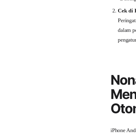
Cek di 
Peringat
dalam po
pengatu
Nona
Men
Oto
iPhone Anda