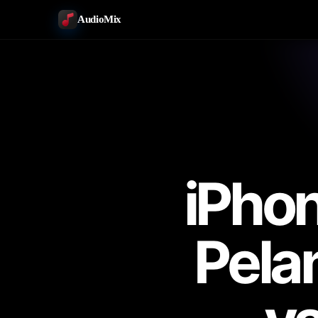
AudioMix
iPhon
Pela