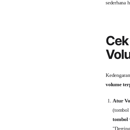
sederhana h
Cek 
Vol
Kedengarann
volume ter
Atur Vo
(tombol 
tombol 
"Derrin