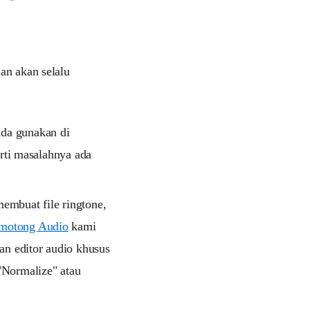
lan akan selalu
nda gunakan di
arti masalahnya ada
mbuat file ringtone,
motong Audio
kami
n editor audio khusus
"Normalize" atau