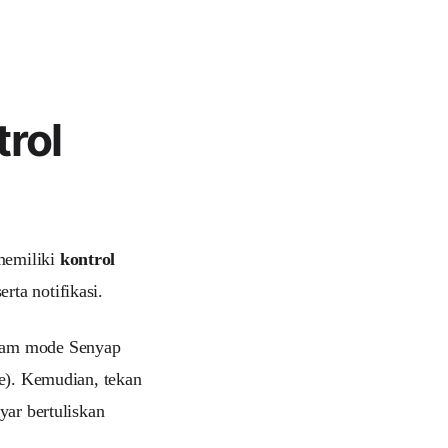
rol
memiliki
kontrol
rta notifikasi.
alam mode Senyap
e). Kemudian, tekan
yar bertuliskan