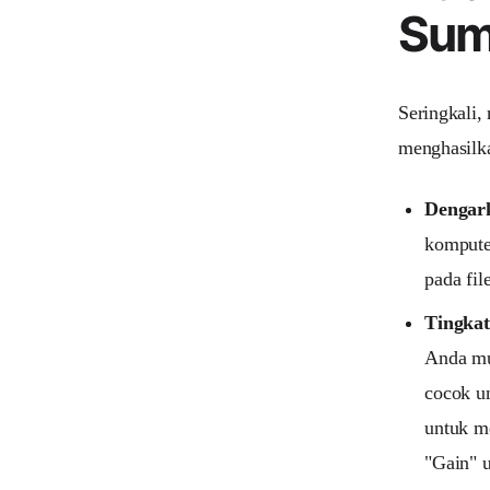
Sum
Seringkali,
menghasilka
Dengark
komputer
pada file
Tingkat
Anda mu
cocok u
untuk m
"Gain" u