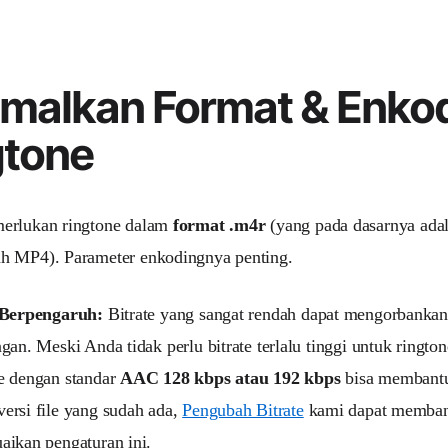
malkan Format & Enkod
gtone
erlukan ringtone dalam
format .m4r
(yang pada dasarnya ada
h MP4). Parameter enkodingnya penting.
 Berpengaruh:
Bitrate yang sangat rendah dapat mengorbankan 
gan. Meski Anda tidak perlu bitrate terlalu tinggi untuk ringtone
e dengan standar
AAC 128 kbps atau 192 kbps
bisa membantu
ersi file yang sudah ada,
Pengubah Bitrate
kami dapat memban
aikan pengaturan ini.