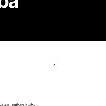
oba
↗
gatasi ringtone kustom