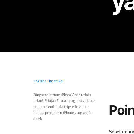
ya
‹
Kembali ke artikel
Ringtone kustom iPhone Anda terlalu
pelan? Pelajari 7 cara mengatasi volume
Poin
ringtone rendah, dari tips edit audio
hingga pengaturan iPhone yang wajib
dicek.
Sebelum mem