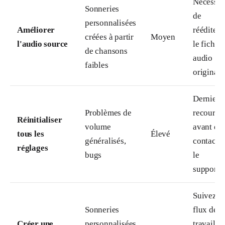
Nécessit
Sonneries
de
personnalisées
Améliorer
rééditer
créées à partir
Moyen
l'audio source
le fichier
de chansons
audio
faibles
original.
Dernier
Problèmes de
recours
Réinitialiser
volume
avant de
tous les
Élevé
généralisés,
contacte
réglages
bugs
le
support.
Suivez le
Sonneries
flux de
Créer une
personnalisées
travail