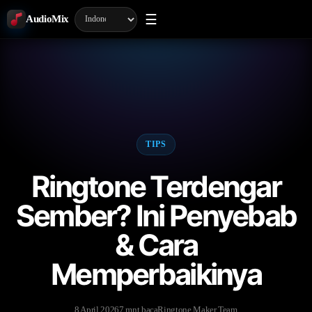
☰
AudioMix
TIPS
Ringtone Terdengar
Sember? Ini Penyebab
& Cara
Memperbaikinya
8 April 2026
7 mnt baca
Ringtone Maker Team