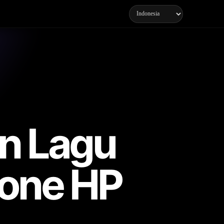
an Lagu
tone HP