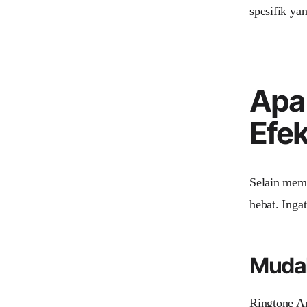
spesifik ya
Apa
Efek
Selain memi
hebat. Ingat
Mudah
Ringtone An