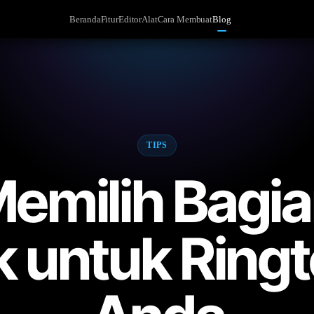
Beranda
Fitur
Editor
Alat
Cara Membuat
Blog
TIPS
emilih Bagi
k untuk Ring