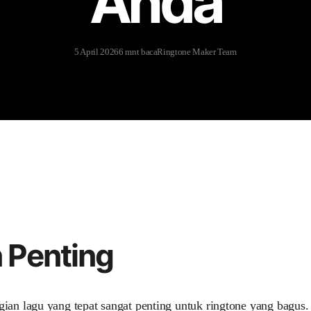
Anda
5 April 2026
6 mnt baca
Ringtone Maker Team
 Penting
ian lagu yang tepat sangat penting untuk ringtone yang bagus. 