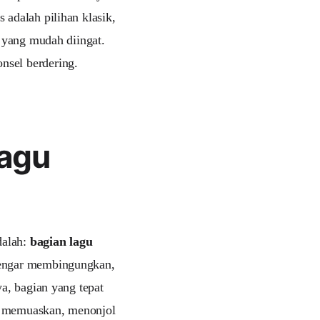
 adalah pilihan klasik,
l yang mudah diingat.
nsel berdering.
Lagu
dalah:
bagian lagu
rdengar membingungkan,
ya, bagian yang tepat
g memuaskan, menonjol