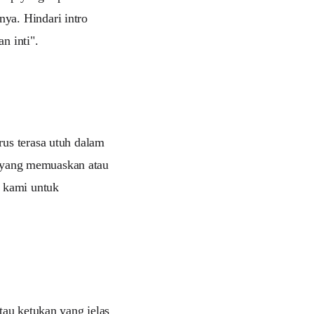
ya. Hindari intro
n inti".
rus terasa utuh dalam
ir yang memuaskan atau
kami untuk
tau ketukan yang jelas