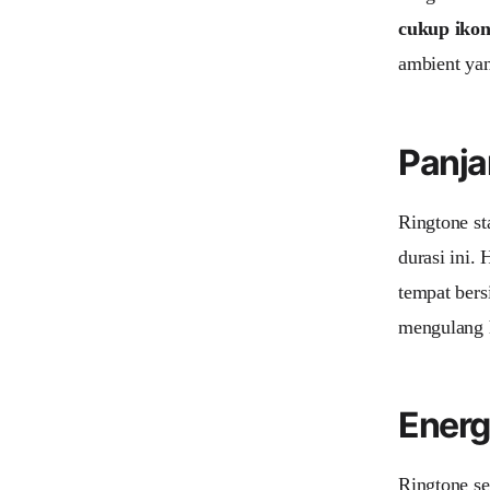
cukup ikon
ambient yan
Panja
Ringtone st
durasi ini.
tempat bers
mengulang h
Energ
Ringtone se