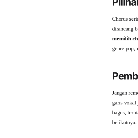
Pilih
Chorus ser
dirancang b
memilih ch
genre pop, 
Pembu
Jangan reme
garis vokal
bagus, teru
berikutnya.