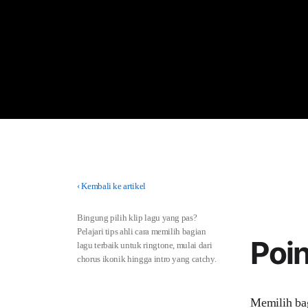
‹
Kembali ke artikel
Bingung pilih klip lagu yang pas?
Pelajari tips ahli cara memilih bagian
Poin
lagu terbaik untuk ringtone, mulai dari
chorus ikonik hingga intro yang catchy.
Memilih bag