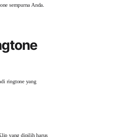
gtone sempurna Anda.
ngtone
adi ringtone yang
ip yang dipilih harus