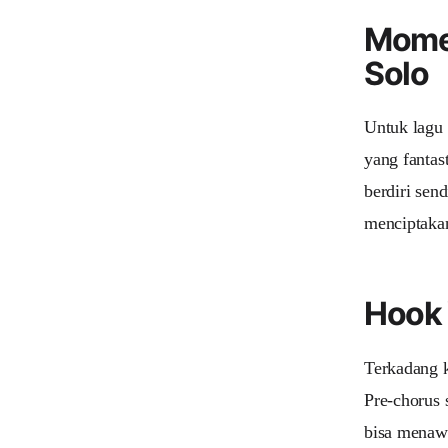
Momen
Solo
Untuk lagu 
yang fantas
berdiri sen
menciptakan
Hook 
Terkadang k
Pre-chorus 
bisa menawa