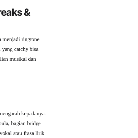
reaks &
a menjadi ringtone
h yang catchy bisa
hlian musikal dan
g mengarah kepadanya.
ula, bagian bridge
kal atau frasa lirik