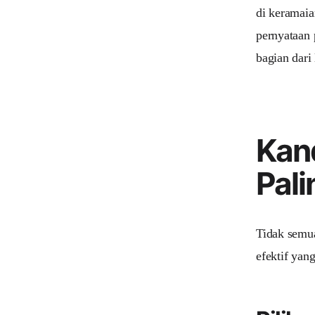
di keramaia
pernyataan
bagian dari
Kand
Pali
Tidak semua
efektif yan