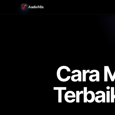
AudioMix
Cara M
Terbai