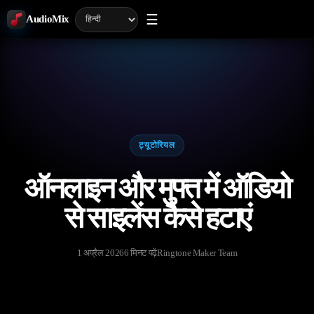
☰
AudioMix
ट्यूटोरियल
ऑनलाइन और मुफ्त में ऑडियो
से साइलेंस कैसे हटाएं
1 अप्रैल 2026
6 मिनट पढ़ें
Ringtone Maker Team