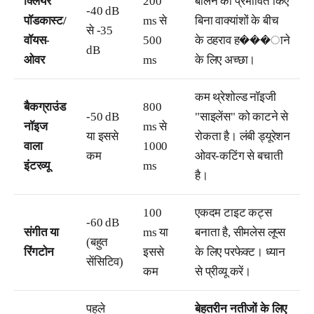
क्लियर
200
बोलने को प्रभावित किए
-40 dB
पॉडकास्ट/
ms से
बिना वाक्यांशों के बीच
से -35
वॉयस-
500
के ठहराव ह���ाने
dB
ओवर
ms
के लिए अच्छा।
कम थ्रेशोल्ड नॉइजी
बैकग्राउंड
800
-50 dB
"साइलेंस" को काटने से
नॉइज
ms से
या इससे
रोकता है। लंबी ड्यूरेशन
वाला
1000
कम
ओवर-कटिंग से बचाती
इंटरव्यू
ms
है।
100
एकदम टाइट कट्स
-60 dB
संगीत या
ms या
बनाता है, सीमलेस लूप्स
(बहुत
रिंगटोन
इससे
के लिए परफेक्ट। ध्यान
सेंसिटिव)
कम
से प्रीव्यू करें।
पहले
बेहतरीन नतीजों के लिए