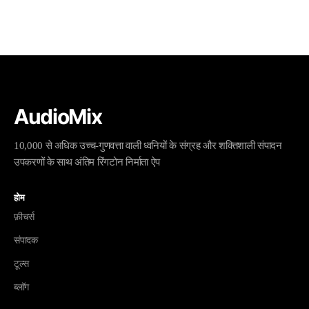
AudioMix
10,000 से अधिक उच्च-गुणवत्ता वाली ध्वनियों के संग्रह और शक्तिशाली संपादन
उपकरणों के साथ अंतिम रिंगटोन निर्माता ऐप
होम
फ़ीचर्स
संपादक
टूल्स
ब्लॉग