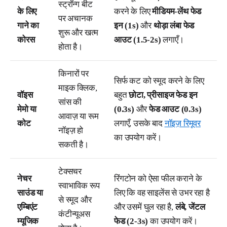
स्ट्रॉन्ग बीट
के लिए
करने के लिए
मीडियम-लेंथ फेड
पर अचानक
गाने का
इन (1s)
और
थोड़ा लंबा फेड
शुरू और खत्म
कोरस
आउट (1.5-2s)
लगाएँ।
होता है।
किनारों पर
सिर्फ कट को स्मूद करने के लिए
माइक क्लिक,
वॉइस
बहुत
छोटा, प्रीसाइज फेड इन
सांस की
मेमो या
(0.3s)
और
फेड आउट (0.3s)
आवाज़ या रूम
कोट
लगाएँ, उसके बाद
नॉइज़ रिमूवर
नॉइज़ हो
का उपयोग करें।
सकती है।
टेक्सचर
नेचर
रिंगटोन को ऐसा फील कराने के
स्वाभाविक रूप
साउंड या
लिए कि वह साइलेंस से उभर रहा है
से स्मूद और
एम्बिएंट
और उसमें घुल रहा है,
लंबे, जेंटल
कंटीन्यूअस
म्यूजिक
फेड (2-3s)
का उपयोग करें।